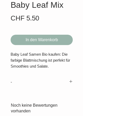
Baby Leaf Mix
Preis
CHF 5.50
In den Warenkorb
Baby Leaf Samen Bio kaufen: Die
farbige Blattmischung ist perfekt für
Smoothies und Salate.
Farbige Blattmischung: Grüner
Federkohl, rotlaubige Rande, Spinat,
-
rote Gartenmelde, bunter Mangold.
Die Blätter können kontinuierlich
STANDORT
geerntet werden. Perfekt für
Perfekt für das Balkonkistchen im
Smoothies oder Salate.
Halbschatten oder im Winter
Noch keine Bewertungen
drinnen auf der sonnigen
vorhanden
Inhalt: 5 Gramm, biologisch