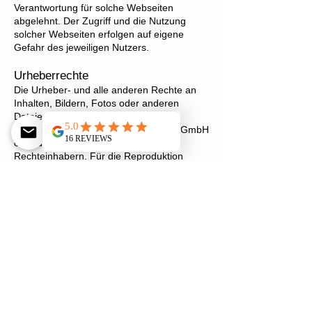
Verantwortung für solche Webseiten
abgelehnt. Der Zugriff und die Nutzung
solcher Webseiten erfolgen auf eigene
Gefahr des jeweiligen Nutzers.
Urheberrechte
Die Urheber- und alle anderen Rechte an
Inhalten, Bildern, Fotos oder anderen
Dateien auf dieser Website, gehören
ausschliesslich der Firma Urbanroots GmbH
oder den speziell genannten
Rechteinhabern. Für die Reproduktion
jeglicher Elemente ist die schriftliche
Zustimmung des Urheberrechtsträgers im
Voraus einzuholen.
Quelle: SwissAnwalt
Kontakt:
info@urbanroots.ch
Urbanroots® GmbH