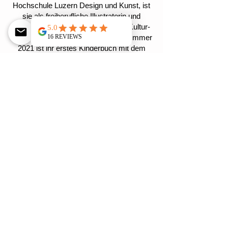
Hochschule Luzern Design und Kunst, ist
sie als freiberufliche Illustratorin und
Kunstvermittlerin für verschiedene Kultur-
und Bildungsinstitutionen tätig. Im Sommer
2021 ist ihr erstes Kinderbuch mit dem
Titel „
Auf der Insel
“ im Kunstanstifter
Verlag erschienen.
Tizian Aellig
s Wille zu gestalten hat schon
verschiedene Spuren hinterlassen. Als
Schlosser waren sie metallurgischer, als
Unternehmer und Gastgeber waren sie
gastronomischer Natur. Geführt hat ihn
sein Gestaltungswille schliesslich in die
Kunst. Seit 2019 zeichnet und malt Tizian
und verfeinert seine Techniken
autodidaktisch.