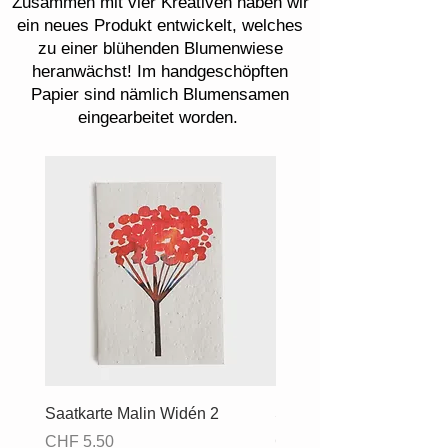
Zusammen mit vier Kreativen haben wir
ein neues Produkt entwickelt, welches
zu einer blühenden Blumenwiese
heranwächst! Im handgeschöpften
Papier sind nämlich Blumensamen
eingearbeitet worden.
Saatkarte Malin Widén 2
Saatkarte Malin Widén 
Preis
Preis
CHF 5.50
CHF 5.50