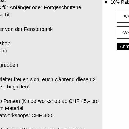
ps:
10% Rab
 für Anfänger oder Fortgeschrittene
acht
er von der Fensterbank
n
kshop
Anm
hop
rgruppen
leiter freuen sich, euch während diesen 2
zu begleiten!
ro Person (Kinderworkshop ab CHF 45.- pro
m Material
ivatworkshops: CHF 400.-