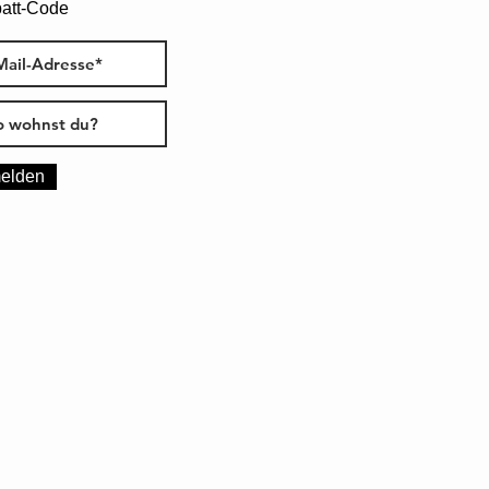
att-Code
elden