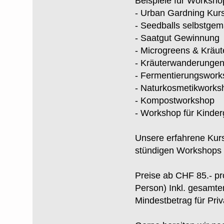
Beispiele für Worksho
- Urban Gardning Kurs
- Seedballs selbstgem
- Saatgut Gewinnung
- Microgreens & Kräut
- Kräuterwanderunge
- Fermentierungswor
- Naturkosmetikworks
- Kompostworkshop
- Workshop für Kinde
Unsere erfahrene Kurs
stündigen Workshops 
Preise ab CHF 85.- p
Person) Inkl. gesamte
Mindestbetrag für Pr