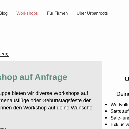
Blog
Workshops
Für Firmen
Über Urbanroots
OPS
shop auf Anfrage
U
uppe bieten wir diverse Workshops auf
Deine
rmenausflüge oder Geburtstagsfeste der
Wertvoll
können den Workshop auf deine Wünsche
Stets au
Sale- un
Exklusiv