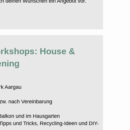
ach deinen Wünschen ein Angebot vor.
rkshops: House &
ening
rk Aargau
bzw. nach Vereinbarung
Balkon und im Hausgarten
e Tipps und Tricks, Recycling-Ideen und DIY-