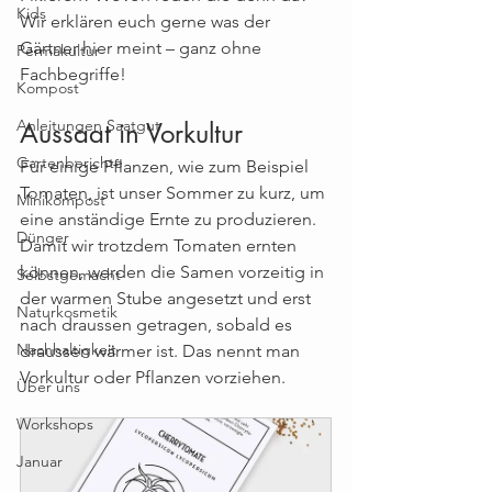
Kids
Wir erklären euch gerne was der 
Gärtner hier meint – ganz ohne 
Permakultur
Fachbegriffe!
Kompost
Anleitungen Saatgut
Aussaat in Vorkultur
Gartenberichte
Für einige Pflanzen, wie zum Beispiel 
Tomaten, ist unser Sommer zu kurz, um 
Minikompost
eine anständige Ernte zu produzieren. 
Dünger
Damit wir trotzdem Tomaten ernten 
können, werden die Samen vorzeitig in 
Selbstgemacht
der warmen Stube angesetzt und erst 
Naturkosmetik
nach draussen getragen, sobald es 
Nachhaltigkeit
draussen wärmer ist. Das nennt man 
Vorkultur oder Pflanzen vorziehen.
Über uns
Workshops
Januar