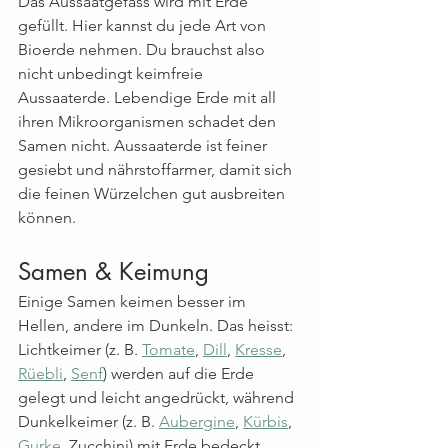
Das Aussaatgefäss wird mit Erde 
gefüllt. Hier kannst du jede Art von 
Bioerde nehmen. Du brauchst also 
nicht unbedingt keimfreie 
Aussaaterde. Lebendige Erde mit all 
ihren Mikroorganismen schadet den 
Samen nicht. Aussaaterde ist feiner 
gesiebt und nährstoffarmer, damit sich 
die feinen Würzelchen gut ausbreiten 
können. 
Samen & Keimung
Einige Samen keimen besser im 
Hellen, andere im Dunkeln. Das heisst: 
Lichtkeimer (z. B. 
Tomate
, 
Dill
, 
Kresse
, 
Rüebli
, 
Senf
) werden auf die Erde 
gelegt und leicht angedrückt, während 
Dunkelkeimer (z. B. 
Aubergine
, 
Kürbis
, 
Gurke
, Zucchini) mit Erde bedeckt 