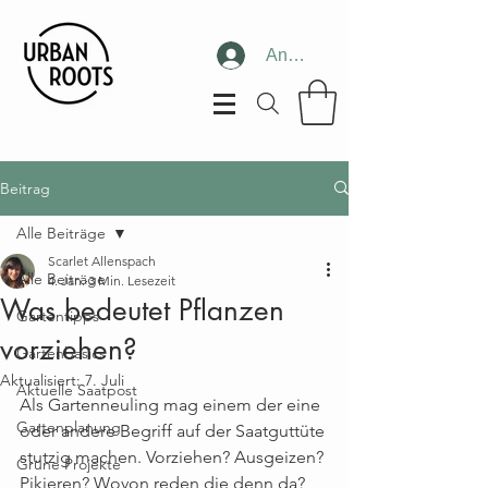
Anmelden
Beitrag
Alle Beiträge
Scarlet Allenspach
Alle Beiträge
4. Jan.
3 Min. Lesezeit
Was bedeutet Pflanzen
Gartentipps
vorziehen?
Gartenbasics
Aktualisiert:
7. Juli
Aktuelle Saatpost
Als Gartenneuling mag einem der eine 
Gartenplanung
oder andere Begriff auf der Saatguttüte 
stutzig machen. Vorziehen? Ausgeizen? 
Grüne Projekte
Pikieren? Wovon reden die denn da?