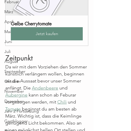
Februar
März
April
Gelbe Cherrytomate
Mai
Jetzt kaufen
Juni
Juli
Zeitpunkt
August
Da wir mit dem Vorziehen den Sommer 
September
künstlich verlängern wollen, beginnen 
wir die Aussaat bevor unser Sommer 
Oktober
anfängt. Die 
Andenbeere
 und 
November
Aubergine
 kann schon ab Feburar 
Dezember
vorgezogen werden, mit 
Chili
 und 
Tomate
 beginnst du am besten ab 
Jahr 2 Fortsetzung
März. Wichtig ist, dass die Keimlinge 
Gastblogger
genügend Licht bekommen. Also an 
einen möglichst hellen Ort stellen und 
Basel gärtnert