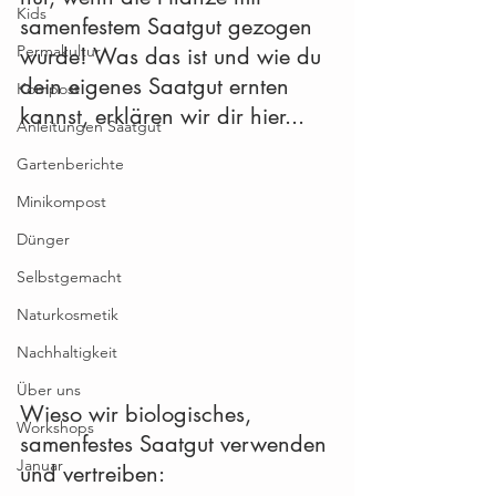
Kids
samenfestem Saatgut gezogen 
Permakultur
wurde! Was das ist und wie du 
dein eigenes Saatgut ernten 
Kompost
kannst, erklären wir dir hier...
Anleitungen Saatgut
Gartenberichte
Minikompost
Dünger
Selbstgemacht
Naturkosmetik
Nachhaltigkeit
Über uns
Wieso wir biologisches, 
Workshops
samenfestes Saatgut verwenden 
Januar
und vertreiben: