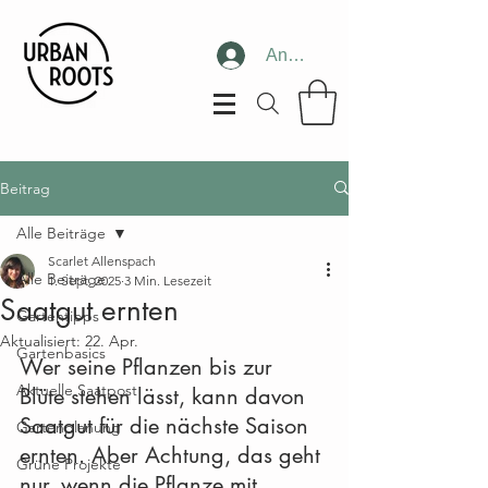
Anmelden
Beitrag
Alle Beiträge
Scarlet Allenspach
Alle Beiträge
1. Sept. 2025
3 Min. Lesezeit
Saatgut ernten
Gartentipps
Aktualisiert:
22. Apr.
Gartenbasics
Wer seine Pflanzen bis zur 
Aktuelle Saatpost
Blüte stehen lässt, kann davon 
Saatgut für die nächste Saison 
Gartenplanung
ernten. Aber Achtung, das geht 
Grüne Projekte
nur, wenn die Pflanze mit 