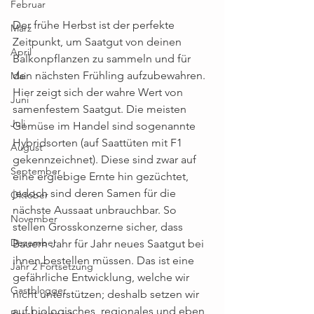
Februar
Der frühe Herbst ist der perfekte 
März
Zeitpunkt, um Saatgut von deinen 
April
Balkonpflanzen zu sammeln und für 
den nächsten Frühling aufzubewahren. 
Mai
Hier zeigt sich der wahre Wert von 
Juni
samenfestem Saatgut. Die meisten 
Juli
Gemüse im Handel sind sogenannte 
Hybridsorten (auf Saattüten mit F1 
August
gekennzeichnet). Diese sind zwar auf 
September
eine ergiebige Ernte hin gezüchtet, 
jedoch sind deren Samen für die 
Oktober
nächste Aussaat unbrauchbar. So 
November
stellen Grosskonzerne sicher, dass 
Dezember
Bauern Jahr für Jahr neues Saatgut bei 
ihnen bestellen müssen. Das ist eine 
Jahr 2 Fortsetzung
gefährliche Entwicklung, welche wir 
Gastblogger
nicht unterstützen; deshalb setzen wir 
auf biologisches, regionales und eben 
Basel gärtnert