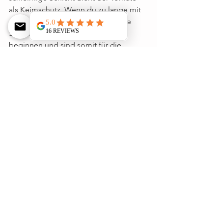
als Keimschutz. Wenn du zu lange mit 
dem Absieben wartest, können die 
Samen bereits im Glas zu keimen 
beginnen und sind somit für die 
Lagerung unbrauchbar.
5. Sobald die Samen ganz trocken 
sind, können sie in die Saattüte 
gepackt, angeschrieben und datiert 
werden. Trocken, dunkel und kühl 
gelagert halten sie am längsten.
Gut zu wissen: Auch viele biologisch 
angebaute Gemüse sind nicht mit 
biologischem Saatgut gezüchtet 
worden und können daher nur mit 
mässigem Erfolg für die Aufzucht 
neuer Früchte und Gemüse verwendet 