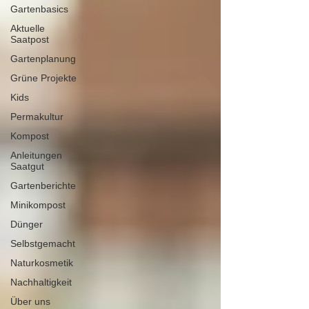
Gartenbasics
Aktuelle
Saatpost
Gartenplanung
Grüne Projekte
Kids
Permakultur
Kompost
Anleitungen
Saatgut
Gartenberichte
Minikompost
Dünger
Selbstgemacht
Naturkosmetik
Nachhaltigkeit
Über uns