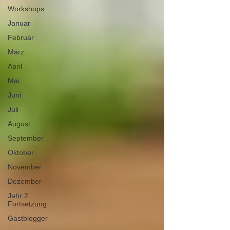
Workshops
Januar
Februar
März
April
Mai
Juni
Juli
August
September
Oktober
November
Dezember
Jahr 2
Fortsetzung
Gastblogger