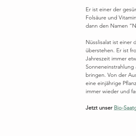
Er ist einer der ges
Jahr 2 Fortsetzung
Folsäure und Vitamin
dann den Namen “Nüs
Nüsslisalat ist einer
überstehen. Er ist fr
Jahreszeit immer et
Sonneneinstrahlung 
bringen. Von der Aus
eine einjährige Pflan
immer wieder und fa
Jetzt unser 
Bio-Saat