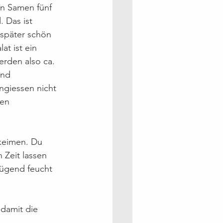
en Samen fünf 
 Das ist 
 später schön 
at ist ein 
rden also ca. 
und 
ngiessen nicht 
en 
 keimen. Du 
 Zeit lassen 
nügend feucht 
 damit die 