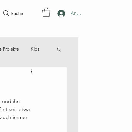
Suche
Anmelden
 Projekte
Kids
ünger
r
Februar
März
t und ihn 
rst seit etwa 
h auch immer 
Dezember