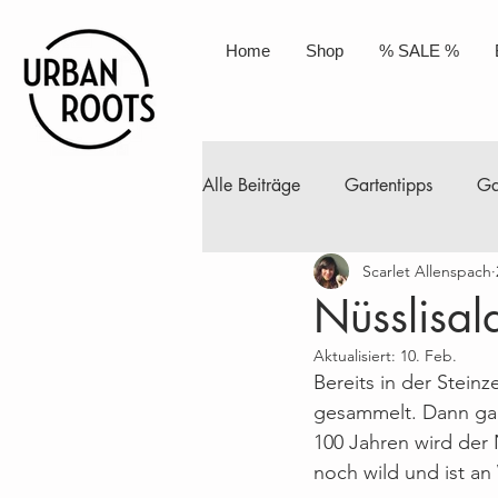
Home
Shop
% SALE %
Alle Beiträge
Gartentipps
Ga
Scarlet Allenspach
Permakultur
Kompost
A
Nüsslisal
Aktualisiert:
10. Feb.
Selbstgemacht
Naturkosmet
Bereits in der Stein
gesammelt. Dann galt 
100 Jahren wird der 
April
Mai
Juni
Juli
noch wild und ist an