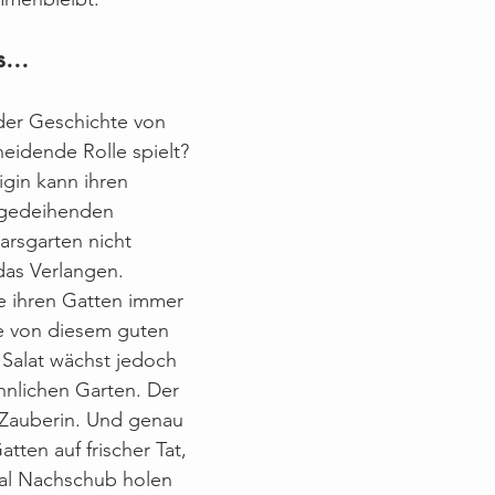
...
n der Geschichte von 
eidende Rolle spielt?
gin kann ihren 
 gedeihenden 
arsgarten nicht 
das Verlangen. 
e ihren Gatten immer 
ie von diesem guten 
 Salat wächst jedoch 
hnlichen Garten. Der 
 Zauberin. Und genau 
tten auf frischer Tat, 
Mal Nachschub holen 