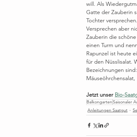
will. Als Wiedergut
Gatte der Zauberin 
Tochter versprechen.
Versprechen aber nich
Zauberin die schöne 
einen Turm und nennt
Rapunzel ist heute e
für den Nüsslisalat. 
Bezeichnungen sind: 
Mäuseöhrchensalat, F
Jetzt unser 
Bio-Saat
Balkongarten
Saisonaler 
Anleitungen Saatgut
S