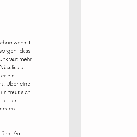
schön wächst, 
 sorgen, dass 
 Unkraut mehr 
Nüsslisalat 
er ein 
t. Über eine 
in freut sich 
 du den 
ersten 
nsäen. Am 