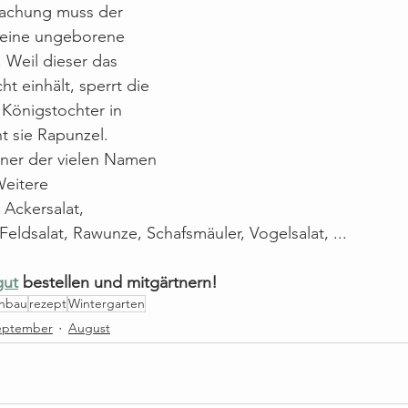
machung muss der 
seine ungeborene 
 Weil dieser das 
t einhält, sperrt die 
Königstochter in 
 sie Rapunzel. 
iner der vielen Namen 
Weitere 
Ackersalat, 
eldsalat, Rawunze, Schafsmäuler, Vogelsalat, ...
gut
 bestellen und mitgärtnern!
Anbau
rezept
Wintergarten
eptember
August