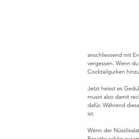
anschliessend mit E
vergessen. Wenn du k
Cocktailgurken hinz
Jetzt heisst es Gedu
musst also damit rec
dafür. Während dies
ist.
Wenn der Nüsslisalat 
Rosette schön zusa