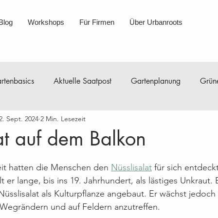
Blog
Workshops
Für Firmen
Über Urbanroots
rtenbasics
Aktuelle Saatpost
Gartenplanung
Grüne
2. Sept. 2024
2 Min. Lesezeit
nleitungen Saatgut
Gartenberichte
Minikompost
D
at auf dem Balkon
ik
Nachhaltigkeit
Über uns
Workshops
Janua
zeit hatten die Menschen den 
Nüsslisalat
 für sich entdeck
er lange, bis ins 19. Jahrhundert, als lästiges Unkraut. E
Nüsslisalat als Kulturpflanze angebaut. Er wächst jedoc
August
September
Oktober
November
 Wegrändern und auf Feldern anzutreffen.