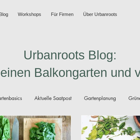
Blog
Workshops
Für Firmen
Über Urbanroots
Urbanroots Blog:
deinen Balkongarten und 
rtenbasics
Aktuelle Saatpost
Gartenplanung
Grüne
nleitungen Saatgut
Gartenberichte
Minikompost
D