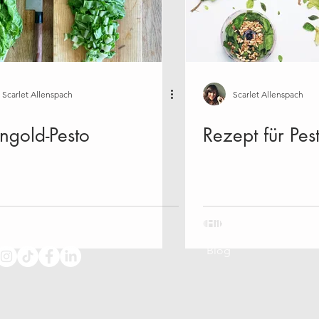
ik
Nachhaltigkeit
Über uns
Workshops
Janua
August
September
Oktober
November
Scarlet Allenspach
Scarlet Allenspach
gold-Pesto
Rezept für Pes
Community:
Hilfe:
FAQs
Blog