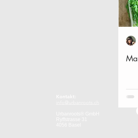
Selbstgemacht
Naturkosmet
April
Mai
Juni
Juli
Man
Jahr 2 Fortsetzung
Kontakt:
info@urbanroots.ch
Urbanroots® GmbH
Ryffstrasse 31
4056 Basel