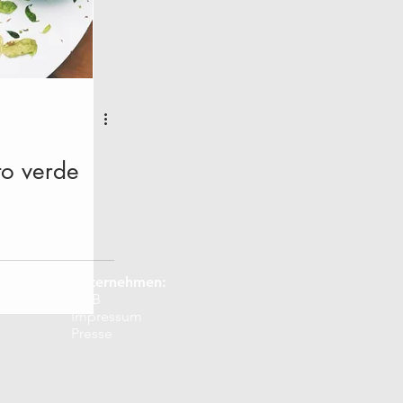
r
Februar
März
Dezember
to verde
Unternehmen:
AGB
Impressum
Presse