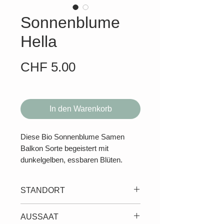
Sonnenblume
Hella
Preis
CHF 5.00
In den Warenkorb
Diese Bio Sonnenblume Samen
Balkon Sorte begeistert mit
dunkelgelben, essbaren Blüten.
Für den Schnitt geeignete,
dunkelgelbe Sonnenblume. Die
STANDORT
Pflanzen werden bis zu 1 m hoch
und bilden zahlreiche Verzeigungen
Ein sonniger, windgeschützter
AUSSAAT
mit vielen, ca. 10 cm grossen
Platz auf Balkon oder