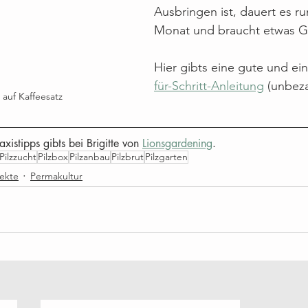
Ausbringen ist, dauert es ru
Monat und braucht etwas G
Hier gibts eine gute und ein
für-Schritt-Anleitung
 (unbez
 auf Kaffeesatz
xistipps gibts bei Brigitte von 
Lionsgardening
.
Pilzzucht
Pilzbox
Pilzanbau
Pilzbrut
Pilzgarten
ekte
Permakultur