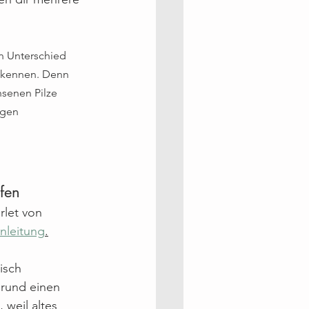
n Unterschied 
 kennen. Denn 
hsenen Pilze 
igen 
fen
rlet von 
nleitung
.
isch 
 rund einen 
weil altes 