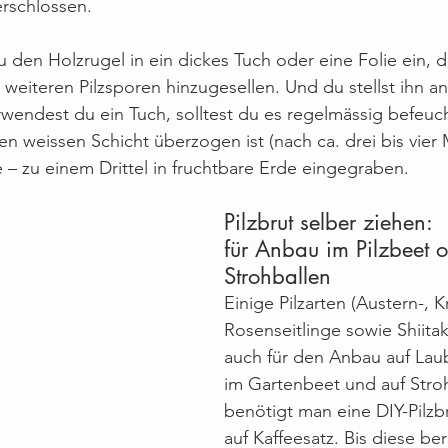
rschlossen.
u den Holzrugel in ein dickes Tuch oder eine Folie ein, d
e weiteren Pilzsporen hinzugesellen. Und du stellst ihn a
rwendest du ein Tuch, solltest du es regelmässig befeu
en weissen Schicht überzogen ist (nach ca. drei bis vier
e – zu einem Drittel in fruchtbare Erde eingegraben.
Pilzbrut selber ziehen: 
für Anbau im Pilzbeet o
Strohballen
Einige Pilzarten (Austern-, K
Rosenseitlinge sowie Shiitak
auch für den Anbau auf Lau
im Gartenbeet und auf Stroh
benötigt man eine DIY-Pilzb
auf Kaffeesatz. Bis diese ber