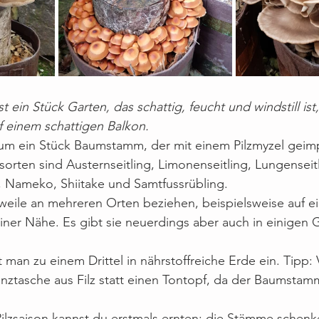
ein Stück Garten, das schattig, feucht und windstill ist
f einem schattigen Balkon.
 um ein Stück Baumstamm, der mit einem Pilzmyzel geim
sorten sind Austernseitling, Limonenseitling, Lungenseitl
Nameko, Shiitake und Samtfussrübling.
rweile an mehreren Orten beziehen, beispielsweise auf e
iner Nähe. Es gibt sie neuerdings aber auch in einigen 
 man zu einem Drittel in nährstoffreiche Erde ein. Tipp:
nztasche aus Filz statt einen Tontopf, da der Baumstamm
lzsaison kannst du erstmals ernten; die Stämme schenk