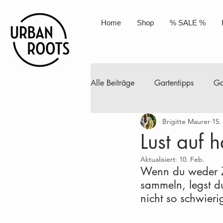
Home
Shop
% SALE %
Alle Beiträge
Gartentipps
Ga
Brigitte Maurer
15.
Permakultur
Kompost
A
Lust auf 
Aktualisiert:
10. Feb.
Selbstgemacht
Naturkosmet
Wenn du weder Ze
sammeln, legst du
nicht so schwieri
April
Mai
Juni
Juli