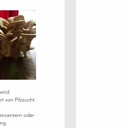
wird.
t von Pilzzucht 
tencentern oder 
ung.