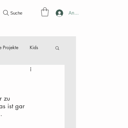
Suche
Anmelden
 Projekte
Kids
ünger
r
Februar
März
r zu 
s ist gar 
.
Dezember