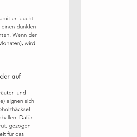
amit er feucht 
n einen dunklen 
chten. Wenn der 
 Monaten), wird 
der auf 
räuter- und 
e) eignen sich 
bholzhäcksel 
ballen. Dafür 
rut, gezogen 
eit für das 