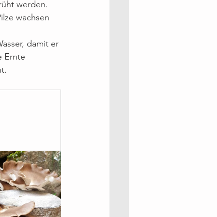
rüht werden. 
ilze wachsen 
asser, damit er 
e Ernte 
t.