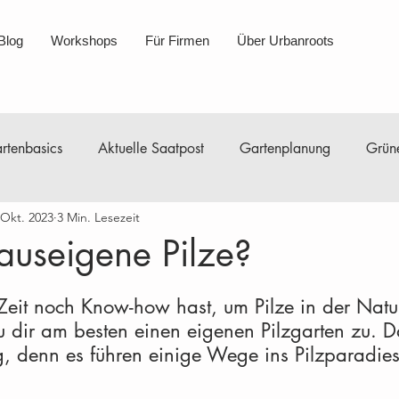
Blog
Workshops
Für Firmen
Über Urbanroots
rtenbasics
Aktuelle Saatpost
Gartenplanung
Grüne
 Okt. 2023
3 Min. Lesezeit
nleitungen Saatgut
Gartenberichte
Minikompost
D
hauseigene Pilze?
ik
Nachhaltigkeit
Über uns
Workshops
Janua
it noch Know-how hast, um Pilze in der Natu
 dir am besten einen eigenen Pilzgarten zu. Da
g, denn es führen einige Wege ins Pilzparadies
August
September
Oktober
November