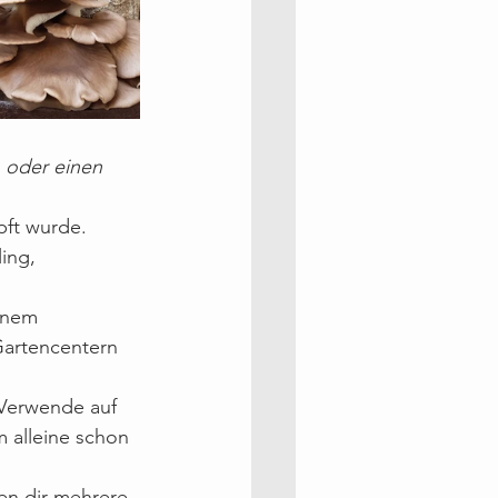
, oder einen 
pft wurde. 
ing, 
inem 
Gartencentern 
 Verwende auf 
 alleine schon 
en dir mehrere 