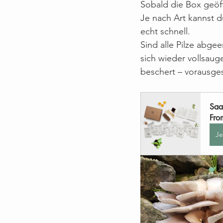
Sobald die Box geöff
Je nach Art kannst 
echt schnell.
Sind alle Pilze abge
sich wieder vollsaug
beschert – vorausgese
Saa
Fro
Je