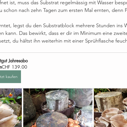
net ist, muss das Substrat regelmässig mit Wasser besp
du schon nach zehn Tagen zum ersten Mal ernten, denn P
erntet, legst du den Substratblock mehrere Stunden ins W
en kann. Das bewirkt, dass er dir im Minimum eine zweit
tzt, du hältst ihn weiterhin mit einer Sprühflasche feuch
tgut Jahresabo
m
CHF 139.00
tzt kaufen