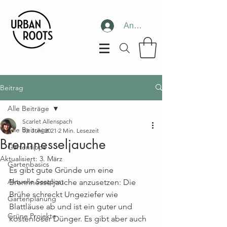
Anmelden
Beitrag
Alle Beiträge
Scarlet Allenspach
Alle Beiträge
10. Juni 2021
2 Min. Lesezeit
Brennnesseljauche
Gartentipps
Aktualisiert:
3. März
Gartenbasics
Es gibt gute Gründe um eine 
Aktuelle Saatpost
Brennnesseljauche anzusetzen: Die 
Brühe schreckt Ungeziefer wie 
Gartenplanung
Blattläuse ab und ist ein guter und 
Grüne Projekte
kostenloser Dünger. Es gibt aber auch 