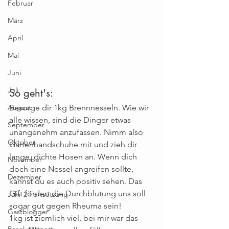
Februar
März
April
Mai
Juni
Juli
So geht's:
August
Besorge dir 1kg Brennnesseln. Wie wir 
alle wissen, sind die Dinger etwas 
September
unangenehm anzufassen. Nimm also 
Oktober
Gartenhandschuhe mit und zieh dir 
lange, dichte Hosen an. Wenn dich 
November
doch eine Nessel angreifen sollte, 
Dezember
kannst du es auch positiv sehen. Das 
Gift fördert die Durchblutung uns soll 
Jahr 2 Fortsetzung
sogar gut gegen Rheuma sein!
Gastblogger
1kg ist ziemlich viel, bei mir war das 
Basel gärtnert