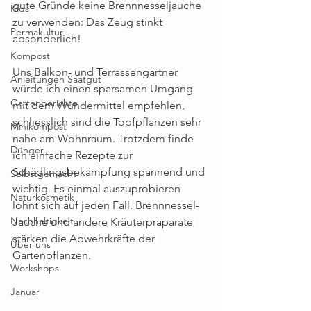
gute Gründe keine Brennnesseljauche 
Kids
zu verwenden: Das Zeug stinkt 
Permakultur
absonderlich!
Kompost
Uns Balkon- und Terrassengärtner 
Anleitungen Saatgut
würde ich einen sparsamen Umgang 
Gartenberichte
mit dem Wundermittel empfehlen, 
schliesslich sind die Topfpflanzen sehr 
Minikompost
nahe am Wohnraum. Trotzdem finde 
Dünger
ich einfache Rezepte zur 
Schädlingsbekämpfung spannend und 
Selbstgemacht
wichtig. Es einmal auszuprobieren 
Naturkosmetik
lohnt sich auf jeden Fall. 
Brennnessel-
Nachhaltigkeit
Jauche und andere Kräuterpräparate 
stärken die Abwehrkräfte der 
Über uns
Gartenpflanzen.
Workshops
Januar