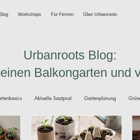
Blog
Workshops
Für Firmen
Über Urbanroots
Urbanroots Blog:
deinen Balkongarten und 
rtenbasics
Aktuelle Saatpost
Gartenplanung
Grüne
nleitungen Saatgut
Gartenberichte
Minikompost
D