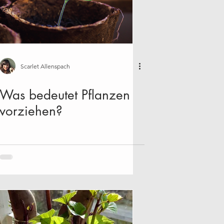
r
Februar
März
Dezember
Scarlet Allenspach
Was bedeutet Pflanzen
vorziehen?