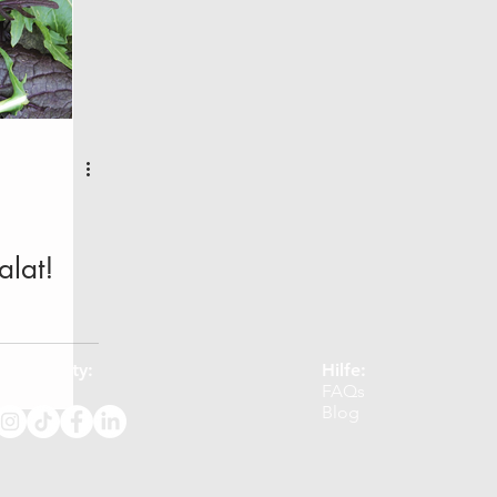
lat!
Community:
Hilfe:
FAQs
Blog