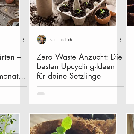
ik
Nachhaltigkeit
Über uns
Workshops
Janua
August
September
Oktober
November
Katrin Helbich
rten –
Zero Waste Anzucht: Die
besten Upcycling-Ideen
monat
für deine Setzlinge