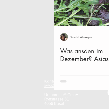
Scarlet Allenspach
Was ansäen im
Dezember? Asiasa
Kontakt:
info@urbanroots.ch
Urbanroots® GmbH
Ryffstrasse 31
4056 Basel