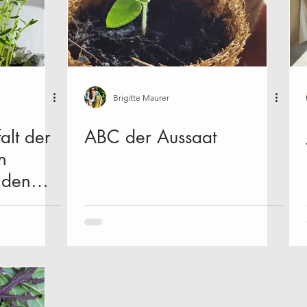
Brigitte Maurer
alt der
ABC der Aussaat
n
 den