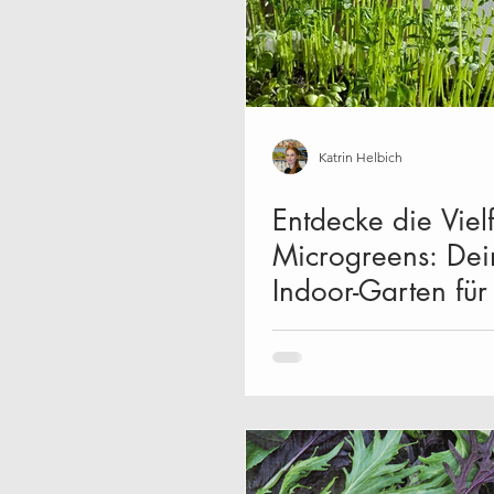
Katrin Helbich
Entdecke die Vielf
Microgreens: Dei
Indoor-Garten für
Winter