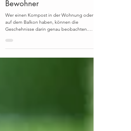
Scarlet Allenspach
Der Kompost und seine
Bewohner
Wer einen Kompost in der Wohnung oder
auf dem Balkon haben, können die
Geschehnisse darin genau beobachten.
Dabei fällt schnell auf, dass die Würmer nicht
alleine im Kompost wohnen! Nach wenigen
Wochen gesellen sich allerlei Insekten zu
ihnen. Diese helfen beim
Kompostierungsprozess, können aber auch
stören.