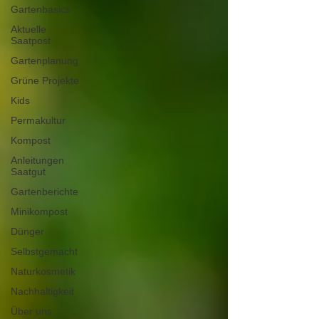
Gartenbasics
Aktuelle
Saatpost
Gartenplanung
Grüne Projekte
Kids
Permakultur
Kompost
Anleitungen
Saatgut
Gartenberichte
Minikompost
Dünger
Selbstgemacht
Naturkosmetik
Nachhaltigkeit
Über uns