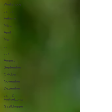
Workshops
Januar
Februar
März
April
Mai
Juni
Juli
August
September
Oktober
November
Dezember
Jahr 2
Fortsetzung
Gastblogger