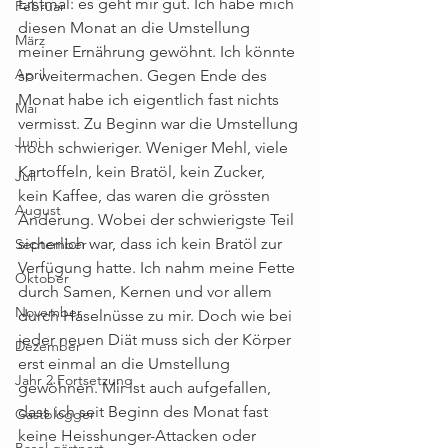
Erstmal: es geht mir gut. Ich habe mich 
Februar
diesen Monat an die Umstellung 
März
meiner Ernährung gewöhnt. Ich könnte 
April
so weitermachen. Gegen Ende des 
Monat habe ich eigentlich fast nichts 
Mai
vermisst. Zu Beginn war die Umstellung 
Juni
noch schwieriger. Weniger Mehl, viele 
Kartoffeln, kein Bratöl, kein Zucker, 
Juli
kein Kaffee, das waren die grössten 
August
Änderung. Wobei der schwierigste Teil 
sicherlich war, dass ich kein Bratöl zur 
September
Verfügung hatte. Ich nahm meine Fette 
Oktober
durch Samen, Kernen und vor allem 
November
durch Haselnüsse zu mir. Doch wie bei 
jeder neuen Diät muss sich der Körper 
Dezember
erst einmal an die Umstellung 
Jahr 2 Fortsetzung
gewöhnen. Mir ist auch aufgefallen, 
dass ich seit Beginn des Monat fast 
Gastblogger
keine Heisshunger-Attacken oder 
Basel gärtnert