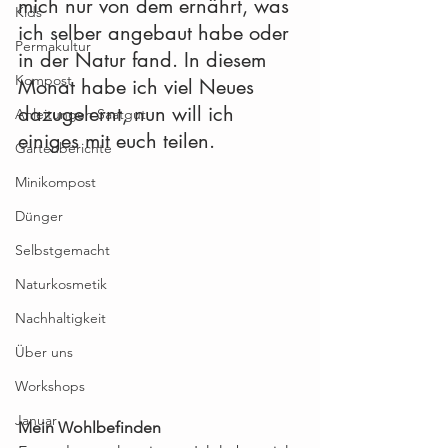
mich nur von dem ernährt, was 
Kids
ich selber angebaut habe oder 
Permakultur
in der Natur fand. In diesem 
Kompost
Monat habe ich viel Neues 
dazugelernt, nun will ich 
Anleitungen Saatgut
einiges mit euch teilen.
Gartenberichte
Minikompost
Dünger
Selbstgemacht
Naturkosmetik
Nachhaltigkeit
Über uns
Workshops
Januar
Mein Wohlbefinden