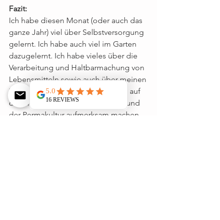
Fazit:
Ich habe diesen Monat (oder auch das 
ganze Jahr) viel über Selbstversorgung 
gelernt. Ich habe auch viel im Garten 
dazugelernt. Ich habe vieles über die 
Verarbeitung und Haltbarmachung von 
Lebensmitteln sowie auch über meinen 
Körper gelernt. Zudem konnte ich auf 
das Thema der Selbstversorgung und 
der Permakultur aufmerksam machen. 
Dies war ein wichtiges Anliegen 
meines Projekts.
Ab heute werde ich mich wieder 
anders ernähren. Produkte wie Öl oder 
Getreide werde ich wieder einkaufen. 
Mein Ziel ist es jedoch, mich durch das 
ganze Jahr einen Teil selbst zu 
versorgen. Gemüse, Beeren, Früchte 