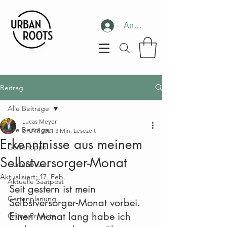
Anmelden
Beitrag
Alle Beiträge
Lucas Meyer
Alle Beiträge
2. Okt. 2021
3 Min. Lesezeit
Erkenntnisse aus meinem
Gartentipps
Selbstversorger-Monat
Gartenbasics
Aktualisiert:
17. Feb.
Aktuelle Saatpost
Seit gestern ist mein 
Gartenplanung
Selbstversorger-Monat vorbei. 
Einen Monat lang habe ich 
Grüne Projekte