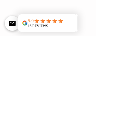
Aber wieso mache ich das Ganze 
eigentlich? In erster Linie einfach mal 
weil es mir Freude bereitet. Ich habe 
dieses Jahr viel Zeit im Garten und in 
der Natur verbracht. Durch das 
Experiment konnte ich auch bereits 
einiges lernen. Noch nie habe ich eine 
solche Vielfalt an Pflanzen angebaut. 
Ich hatte auch noch nie zuvor Getreide 
angebaut und verarbeitet. Auch mein 
Wissen an Wildpflanzen konnte ich 
nochmals vergrössern.
Natürlich mache ich das Experiment 
auch um zu lernen auf vieles zu 