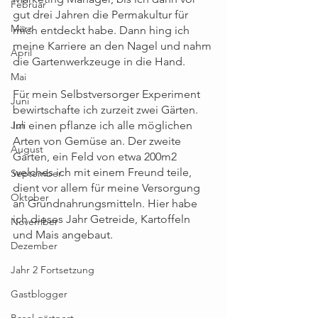
Februar
gut drei Jahren die Permakultur für 
März
mich entdeckt habe. Dann hing ich 
meine Karriere an den Nagel und nahm 
April
die Gartenwerkzeuge in die Hand.
Mai
Für mein Selbstversorger Experiment 
Juni
bewirtschafte ich zurzeit zwei Gärten. 
Juli
Im einen pflanze ich alle möglichen 
Arten von Gemüse an. Der zweite 
August
Garten, ein Feld von etwa 200m2 
welches ich mit einem Freund teile, 
September
dient vor allem für meine Versorgung 
Oktober
an Grundnahrungsmitteln. Hier habe 
ich dieses Jahr Getreide, Kartoffeln 
November
und Mais angebaut.
Dezember
Jahr 2 Fortsetzung
Gastblogger
Basel gärtnert