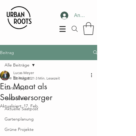
Anmelden
Beitrag
Alle Beiträge
Lucas Meyer
Alle Beiträge
22. Aug. 2021
3 Min. Lesezeit
Ein Monat als
Gartentipps
Selbstversorger
Gartenbasics
Aktualisiert:
17. Feb.
Aktuelle Saatpost
Gartenplanung
Grüne Projekte