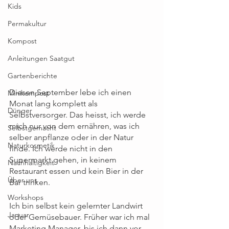
Kids
Permakultur
Kompost
Anleitungen Saatgut
Gartenberichte
Diesen September lebe ich einen 
Minikompost
Monat lang komplett als 
Dünger
Selbstversorger. Das heisst, ich werde 
mich nur von dem ernähren, was ich 
Selbstgemacht
selber anpflanze oder in der Natur 
Naturkosmetik
finde. Ich werde nicht in den 
Supermarkt gehen, in keinem 
Nachhaltigkeit
Restaurant essen und kein Bier in der 
Über uns
Bar trinken.
Workshops
Ich bin selbst kein gelernter Landwirt 
Januar
oder Gemüsebauer. Früher war ich mal 
Marketing Manager, bis ich dann vor 