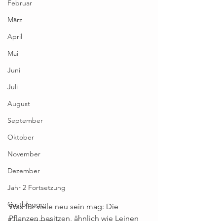
Februar
März
April
Mai
Juni
Juli
August
September
Oktober
November
Dezember
Jahr 2 Fortsetzung
Gastblogger
Was für viele neu sein mag: Die 
Pflanzen besitzen, ähnlich wie Leinen 
Basel gärtnert