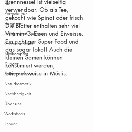
Brennnessel ist vielseitig 
Kids
verwendbar. Ob als Tee, 
Permakultur
gekocht wie Spinat oder frisch. 
Kompost
Die Blätter enthalten sehr viel 
Vitamin C, Eisen und Eiweisse. 
Anleitungen Saatgut
Ein richtiger Super Food und 
Gartenberichte
das sogar lokal! Auch die 
Minikompost
kleinen Samen können 
Dünger
konsumiert werden, 
beispielsweise in Müslis.
Selbstgemacht
Naturkosmetik
Nachhaltigkeit
Über uns
Workshops
Januar