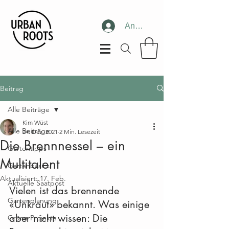
Anmelden
Beitrag
Alle Beiträge
Kim Wüst
Alle Beiträge
24. Dez. 2021
2 Min. Lesezeit
Die Brennnessel – ein
Gartentipps
Multitalent
Gartenbasics
Aktualisiert:
17. Feb.
Aktuelle Saatpost
Vielen ist das brennende 
Gartenplanung
«Unkraut» bekannt. Was einige 
aber nicht wissen: Die 
Grüne Projekte