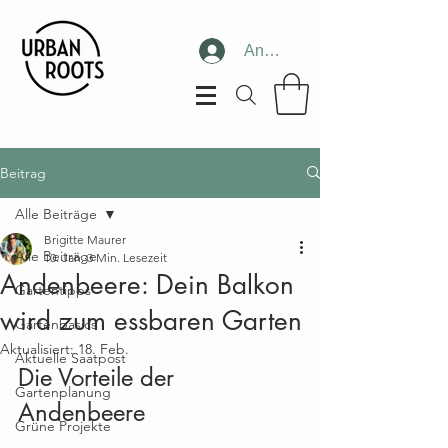
Anmelden
Beitrag
Alle Beiträge
Brigitte Maurer
Alle Beiträge
10. Jan.
3 Min. Lesezeit
Andenbeere: Dein Balkon
Gartentipps
wird zum essbaren Garten
Gartenbasics
Aktualisiert:
18. Feb.
Aktuelle Saatpost
Die Vorteile der 
Gartenplanung
Andenbeere
Grüne Projekte