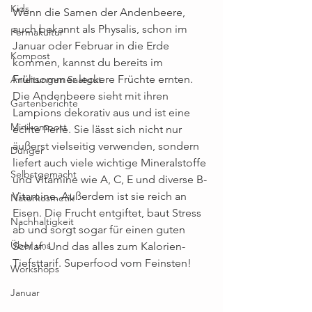
Kids
Wenn die Samen der Andenbeere, 
auch bekannt als Physalis, schon im 
Permakultur
Januar oder Februar in die Erde 
Kompost
kommen, kannst du bereits im 
Frühsommer leckere Früchte ernten. 
Anleitungen Saatgut
Die Andenbeere sieht mit ihren 
Gartenberichte
Lampions dekorativ aus und ist eine 
Minikompost
echte Perle. Sie lässt sich nicht nur 
äußerst vielseitig verwenden, sondern 
Dünger
liefert auch viele wichtige Mineralstoffe 
Selbstgemacht
und Vitamine wie A, C, E und diverse B-
Vitamine. Außerdem ist sie reich an 
Naturkosmetik
Eisen. Die Frucht entgiftet, baut Stress 
Nachhaltigkeit
ab und sorgt sogar für einen guten 
Über uns
Schlaf. Und das alles zum Kalorien-
Tiefsttarif. Superfood vom Feinsten!
Workshops
Januar