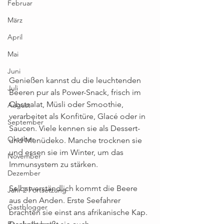
Februar
März
April
Mai
Juni
Genießen kannst du die leuchtenden 
Juli
Beeren pur als Power-Snack, frisch im 
Obstsalat, Müsli oder Smoothie, 
August
verarbeitet als Konfitüre, Glacé oder in 
September
Saucen. Viele kennen sie als Dessert- 
Oktober
und Menüdeko. Manche trocknen sie 
und essen sie im Winter, um das 
November
Immunsystem zu stärken.
Dezember
Selbstverständlich kommt die Beere 
Jahr 2 Fortsetzung
aus den Anden. Erste Seefahrer 
Gastblogger
brachten sie einst ans afrikanische Kap. 
Basel gärtnert