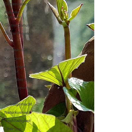
Gartenbasics
Aktuelle
Saatpost
Gartenplanung
Grüne Projekte
Kids
Permakultur
Kompost
Anleitungen
Saatgut
Gartenberichte
Minikompost
Dünger
Selbstgemacht
Naturkosmetik
Nachhaltigkeit
Über uns