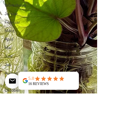
Workshops
Januar
Februar
März
April
Mai
Juni
Juli
August
September
Oktober
November
Dezember
Jahr 2
Fortsetzung
Gastblogger