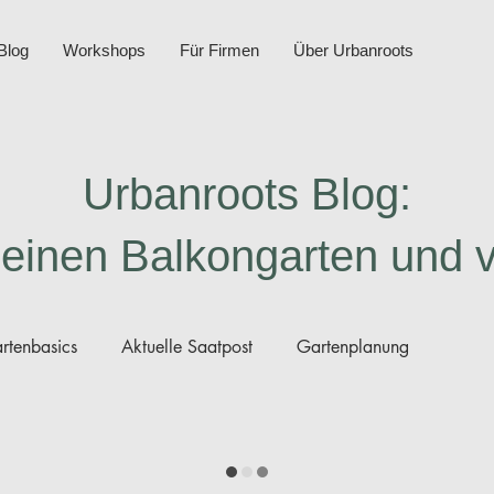
Blog
Workshops
Für Firmen
Über Urbanroots
Urbanroots Blog:
deinen Balkongarten und 
rtenbasics
Aktuelle Saatpost
Gartenplanung
rmakultur
Kompost
Anleitungen Saatgut