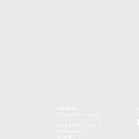
Gartenberichte
Minikompos
Nachhaltigkeit
Über uns
Mai
Juni
Juli
Augu
Dezember
Jahr 2 Fortsetzun
Kontakt:
info@urbanroots.ch
Urbanroots® GmbH
Ryffstrasse 31
4056 Basel