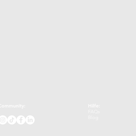
t
Dünger
Selbstgemacht
Naturkosmetik
Workshops
Januar
Februar
März
April
st
September
Oktober
November
g
Community:
Hilfe:
FAQs
Blog