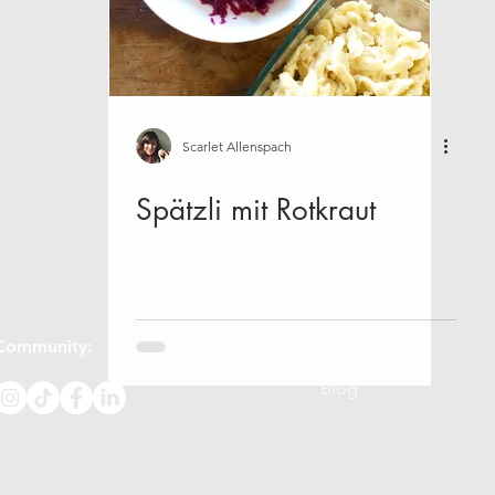
ik
Nachhaltigkeit
Über uns
Workshops
Janua
August
September
Oktober
November
Scarlet Allenspach
Spätzli mit Rotkraut
Community:
Hilfe:
FAQs
Blog