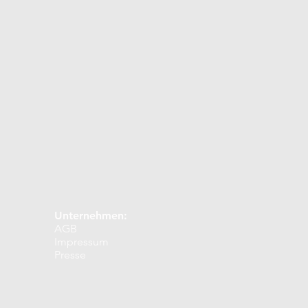
r
Februar
März
Dezember
Unternehmen:
AGB
Impressum
Presse