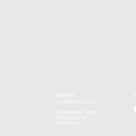
Selbstgemacht
Naturkosmet
April
Mai
Juni
Juli
Jahr 2 Fortsetzung
Kontakt:
info@urbanroots.ch
Urbanroots® GmbH
Ryffstrasse 31
4056 Basel