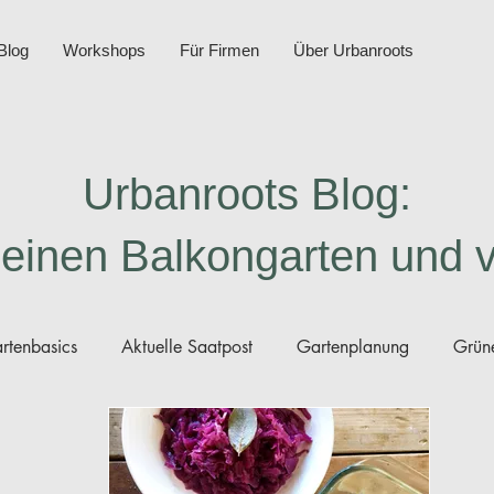
Blog
Workshops
Für Firmen
Über Urbanroots
Urbanroots Blog:
deinen Balkongarten und 
rtenbasics
Aktuelle Saatpost
Gartenplanung
Grüne
nleitungen Saatgut
Gartenberichte
Minikompost
D