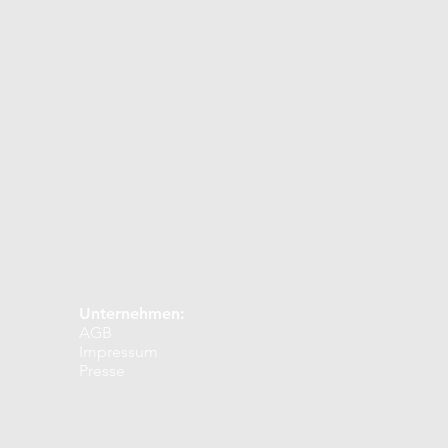
r
Februar
März
Dezember
Unternehmen:
AGB
Impressum
Presse