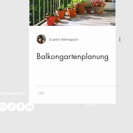
ik
Nachhaltigkeit
Über uns
Workshops
Janua
August
September
Oktober
November
Scarlet Allenspach
Balkongartenplanung
Community:
Hilfe:
FAQs
Blog