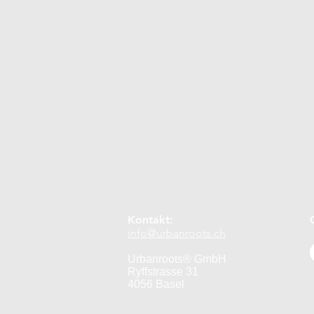
Selbstgemacht
Naturkosmet
April
Mai
Juni
Juli
Jahr 2 Fortsetzung
Kontakt:
info@urbanroots.ch
Urbanroots® GmbH
Ryffstrasse 31
4056 Basel