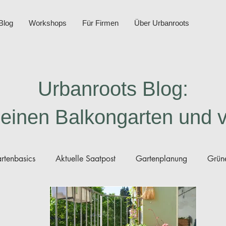
Blog
Workshops
Für Firmen
Über Urbanroots
Urbanroots Blog:
deinen Balkongarten und 
rtenbasics
Aktuelle Saatpost
Gartenplanung
Grüne
nleitungen Saatgut
Gartenberichte
Minikompost
D