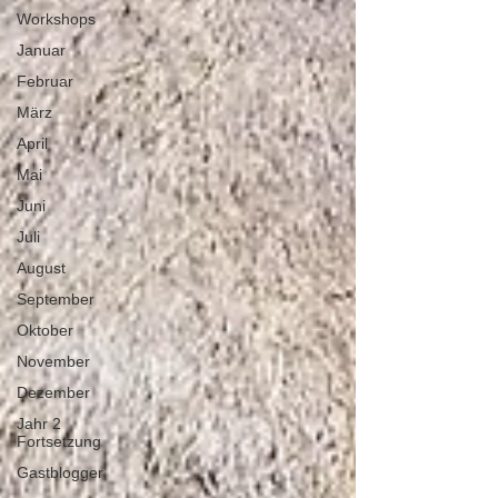
Workshops
Januar
Februar
März
April
Mai
Juni
Juli
August
September
Oktober
November
Dezember
Jahr 2
Fortsetzung
Gastblogger