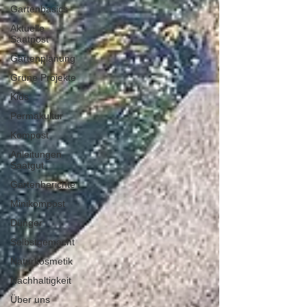
Gartenbasics
Aktuelle
Saatpost
Gartenplanung
Grüne Projekte
Kids
Permakultur
Kompost
Anleitungen
Saatgut
Gartenberichte
Minikompost
Dünger
Selbstgemacht
Naturkosmetik
Nachhaltigkeit
Über uns