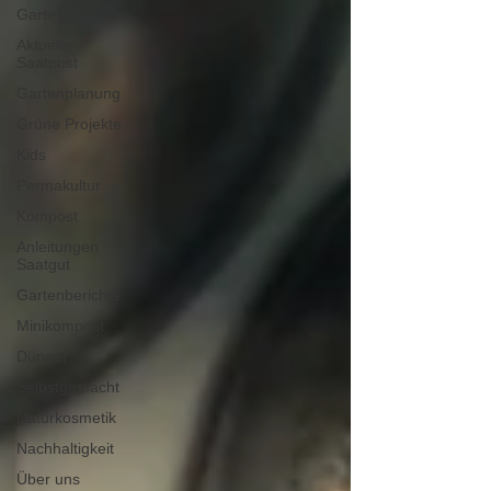
Gartenbasics
Aktuelle
Saatpost
Gartenplanung
Grüne Projekte
Kids
Permakultur
Kompost
Anleitungen
Saatgut
Gartenberichte
Minikompost
Dünger
Selbstgemacht
Naturkosmetik
Nachhaltigkeit
Über uns