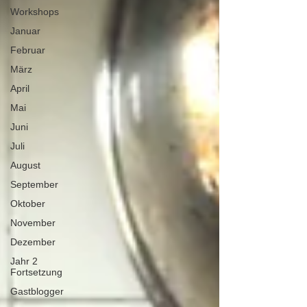
Workshops
Januar
Februar
März
April
Mai
Juni
Juli
August
September
Oktober
November
Dezember
Jahr 2
Fortsetzung
Gastblogger