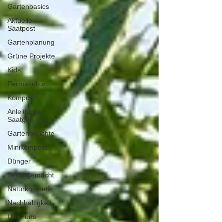
Gartenbasics
Aktuelle
Saatpost
Gartenplanung
Grüne Projekte
Kids
Permakultur
Kompost
Anleitungen
Saatgut
Gartenberichte
Minikompost
Dünger
Selbstgemacht
Naturkosmetik
Nachhaltigkeit
Über uns