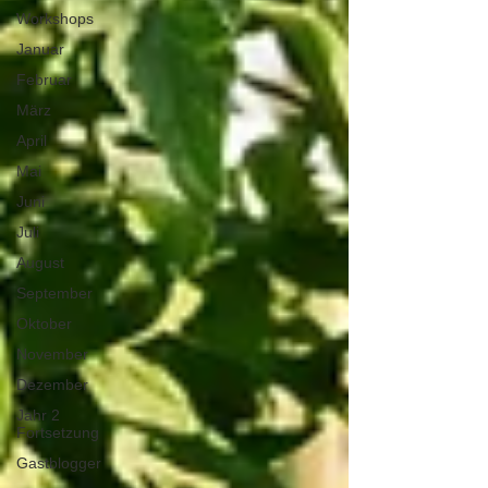
Workshops
Januar
Februar
März
April
Mai
Juni
Juli
August
September
Oktober
November
Dezember
Jahr 2
Fortsetzung
Gastblogger