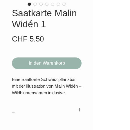
Saatkarte Malin
Widén 1
Preis
CHF 5.50
In den Warenkorb
Eine Saatkarte Schweiz pflanzbar
mit der Illustration von Malin Widén –
Wildblumensamen inklusive.
Karte einzeln: CHF 5.50
Im 3er-Set: CHF 12.50
_
Aus dieser Karte wächst ein
wilder Garten!