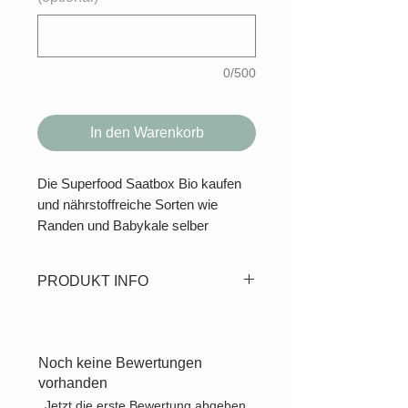
0/500
In den Warenkorb
Die Superfood Saatbox Bio kaufen
und nährstoffreiche Sorten wie
Randen und Babykale selber
anbauen.
Inhalt:
PRODUKT INFO
Bio-Saatgut Bunte Randen
Bio-Saatgut Kapuzinerkresse
BIOPOWER DANK
Bio-Saatgut Rote Gartenmelde
SUPERFOOD
Bio-Saatgut Babykale
Wenn sich unser Körper nach
Noch keine Bewertungen
Bio Klee-Dünger
frischer Energie sehnt, kommt
vorhanden
Anzuchtstöpfe & Stecketiketten
Superfood ins Spiel, ganz
Jetzt die erste Bewertung abgeben.