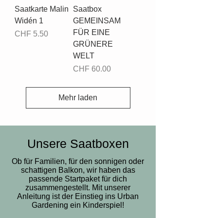
Saatkarte Malin
Saatbox
Widén 1
GEMEINSAM
FÜR EINE
Preis
CHF 5.50
GRÜNERE
WELT
Preis
CHF 60.00
Mehr laden
Unsere Saatboxen
Ob für Familien, für den sonnigen oder
schattigen Balkon, wir haben das
passende Startpaket für dich
zusammengestellt. Mit unserer
Anleitung ist der Einstieg ins Urban
Gardening ein Kinderspiel!