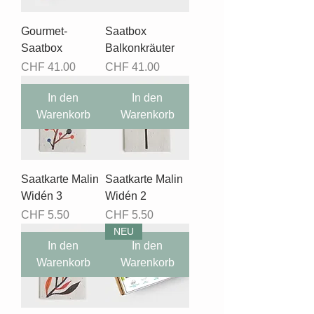
Gourmet-
Saatbox
Saatbox
Balkonkräuter
Preis
Preis
CHF 41.00
CHF 41.00
In den
In den
Warenkorb
Warenkorb
Saatkarte Malin
Saatkarte Malin
Widén 3
Widén 2
Preis
Preis
CHF 5.50
CHF 5.50
NEU
In den
In den
Warenkorb
Warenkorb