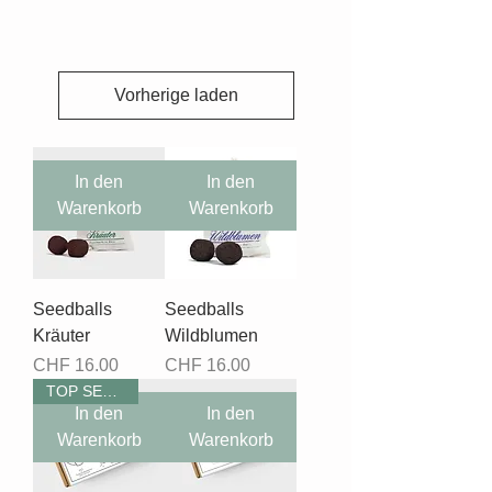
Vorherige laden
In den
In den
Warenkorb
Warenkorb
Seedballs
Seedballs
Kräuter
Wildblumen
Preis
Preis
CHF 16.00
CHF 16.00
TOP SELLER
In den
In den
Warenkorb
Warenkorb