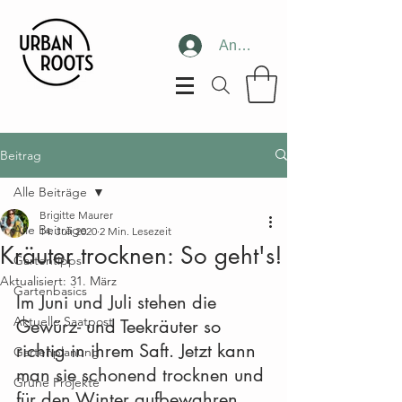
Anmelden
Beitrag
Alle Beiträge
Brigitte Maurer
Alle Beiträge
14. Juli 2020
2 Min. Lesezeit
Kräuter trocknen: So geht's!
Gartentipps
Aktualisiert:
31. März
Gartenbasics
Im Juni und Juli stehen die 
Aktuelle Saatpost
Gewürz- und Teekräuter so 
richtig in ihrem Saft. Jetzt kann 
Gartenplanung
man sie schonend trocknen und 
Grüne Projekte
für den Winter aufbewahren.