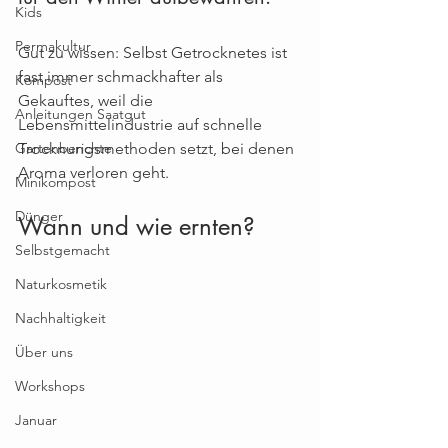
Kids
Permakultur
Gut zu wissen: Selbst Getrocknetes ist 
fast immer schmackhafter als 
Kompost
Gekauftes, weil die 
Anleitungen Saatgut
Lebensmittelindustrie auf schnelle 
Gartenberichte
Trocknungsmethoden setzt, bei denen 
Aroma verloren geht.
Minikompost
Dünger
Wann und wie ernten?
Selbstgemacht
Naturkosmetik
Nachhaltigkeit
Über uns
Workshops
Januar