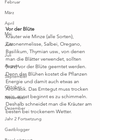
Februar
März
April
Vor der Blüte
Mai
Kräuter wie Minze (alle Sorten), 
Zitronenmelisse, Salbei, Oregano, 
Juni
Basilikum, Thymian usw., von denen 
Juli
man die Blätter verwendet, sollten 
August
(kurz) vor der Blüte geerntet werden. 
Denn das Blühen kostet die Pflanzen 
September
Energie und damit auch etwas an 
Oktober
Aromatik. Das Erntegut muss trocken 
sein, sonst beginnt es zu schimmeln. 
November
Deshalb schneidet man die Kräuter am 
Dezember
besten bei trockenem Wetter.
Jahr 2 Fortsetzung
Gastblogger
Basel gärtnert