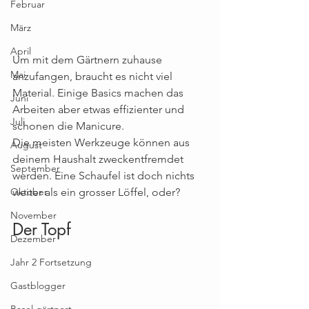
Februar
März
April
Um mit dem Gärtnern zuhause 
Mai
anzufangen, braucht es nicht viel 
Material. Einige Basics machen das 
Juni
Arbeiten aber etwas effizienter und 
Juli
schonen die Manicure.
Die meisten Werkzeuge können aus 
August
deinem Haushalt zweckentfremdet 
September
werden. Eine Schaufel ist doch nichts 
Oktober
weiter als ein grosser Löffel, oder? 
November
Der Topf
Dezember
Jahr 2 Fortsetzung
Gastblogger
Basel gärtnert