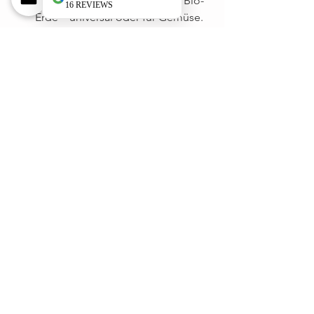
Erde: Wir empfehlen torffreie Bio-
Erde – universal oder für Gemüse. 
Bitte achte darauf, dass die Erde 
torffrei ist. Mehr zum Thema 
Erde
erfährst du hier. Für die 4 Töpfe 
brauchst du etwa 100 Liter Erde, 
dazu einen Sack Anzuchterde. 
Stäbe:  Als Kletterhilfe für die 
Erbsen und Cocktailgurken (ca. 1 
m hoch).
Tipp: Das meiste Werkzeug brauchst 
du erst in ein paar Monaten. Starten 
kannst du auch einfach mit einem Sack 
Bio-Erde. Im Frühling macht der Gang 
ins Gartencenter nämlich viel mehr 
Spass! 
Balkongarten
Urban Gardening
Gartenbasics