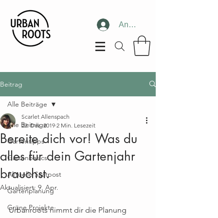
Anmelden
Beitrag
Alle Beiträge
Scarlet Allenspach
Alle Beiträge
22. Dez. 2019
2 Min. Lesezeit
Bereite dich vor! Was du
Gartentipps
alles für dein Gartenjahr
Gartenbasics
brauchst.
Aktuelle Saatpost
Aktualisiert:
9. Apr.
Gartenplanung
Grüne Projekte
Urbanroots nimmt dir die Planung 