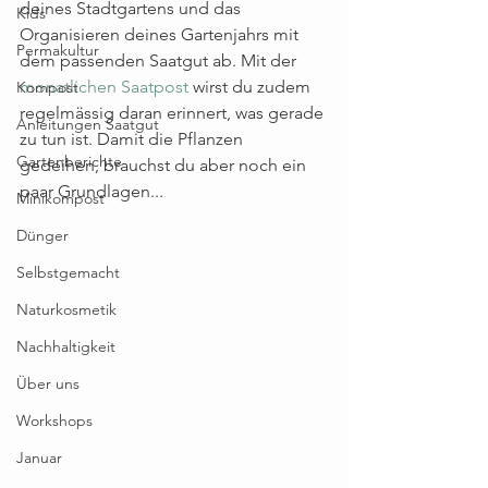
deines Stadtgartens und das 
Kids
Organisieren deines Gartenjahrs mit 
Permakultur
dem passenden Saatgut ab. Mit der 
monatlichen Saatpost
 wirst du zudem 
Kompost
regelmässig daran erinnert, was gerade 
Anleitungen Saatgut
zu tun ist. Damit die Pflanzen 
Gartenberichte
gedeihen, brauchst du aber noch ein 
paar Grundlagen... 
Minikompost
Dünger
Selbstgemacht
Naturkosmetik
Nachhaltigkeit
Über uns
Workshops
Januar